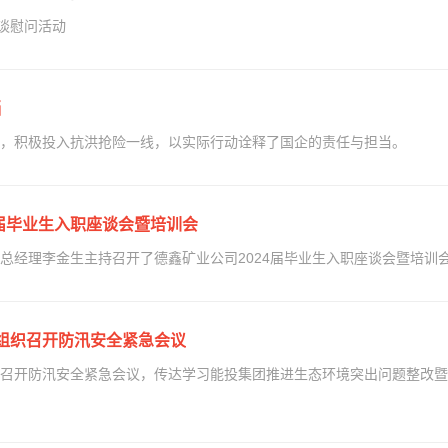
谈慰问活动
当
，积极投入抗洪抢险一线，以实际行动诠释了国企的责任与担当。
4届毕业生入职座谈会暨培训会
总经理李金生主持召开了德鑫矿业公司2024届毕业生入职座谈会暨培训
 组织召开防汛安全紧急会议
召开防汛安全紧急会议，传达学习能投集团推进生态环境突出问题整改暨