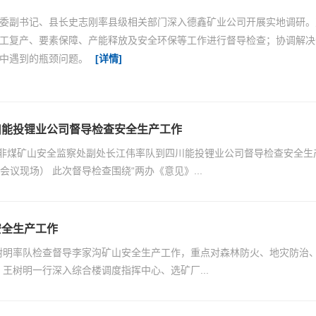
委副书记、县长史志刚率县级相关部门深入德鑫矿业公司开展实地调研。
工复产、要素保障、产能释放及安全环保等工作进行督导检查；协调解决
中遇到的瓶颈问题。
[详情]
川能投锂业公司督导检查安全生产工作
局非煤矿山安全监察处副处长江伟率队到四川能投锂业公司督导检查安全生
议现场） 此次督导检查围绕“两办《意见》...
安全生产工作
王树明率队检查督导李家沟矿山安全生产工作，重点对森林防火、地灾防治
王树明一行深入综合楼调度指挥中心、选矿厂...