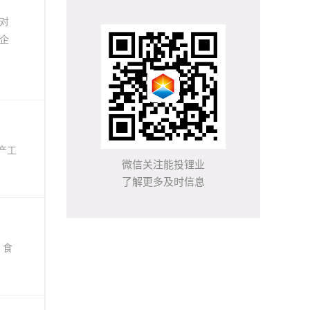
对
企
产工
微信关注能投锂业
了解更多及时信息
、食