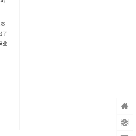
己的
过案
出了
职业


