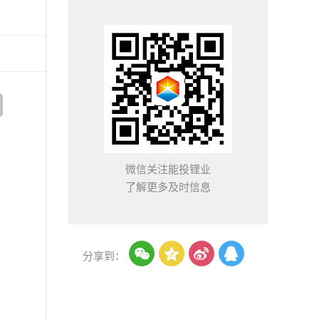
微信关注能投锂业
了解更多及时信息




分享到：