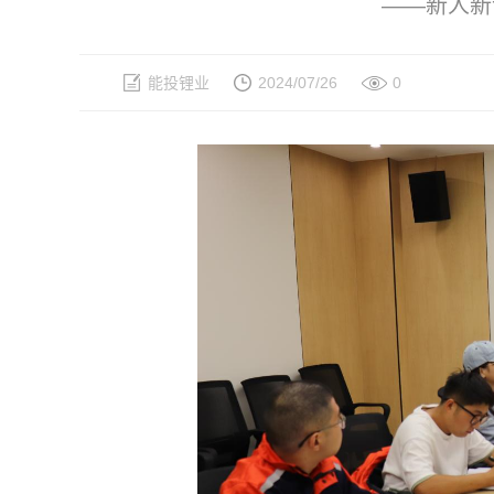
——新人新
能投锂业
2024/07/26
0