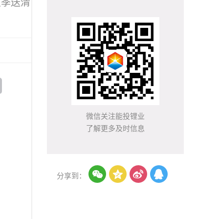
夏季送清
微信关注能投锂业
了解更多及时信息




分享到：