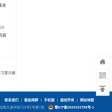
量发
金川
同调

学习警示教




联系我们
能投网群
手机版
版权所有
网站地图
|
|
|
|

剑南大道中段716号2号楼7层
蜀ICP备2024103789号-1