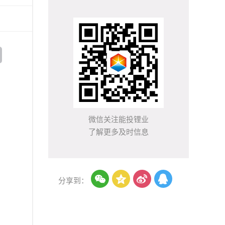
微信关注能投锂业
了解更多及时信息




分享到：