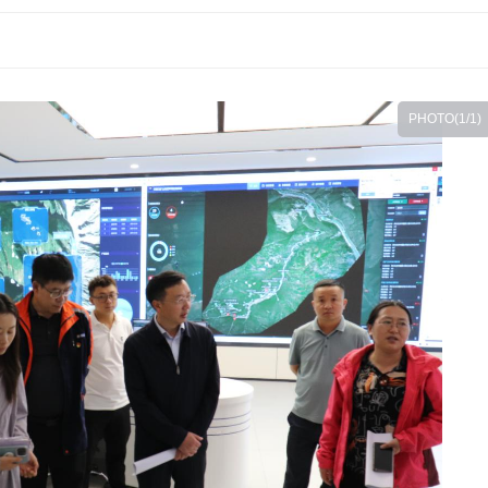
PHOTO(
1
/1)